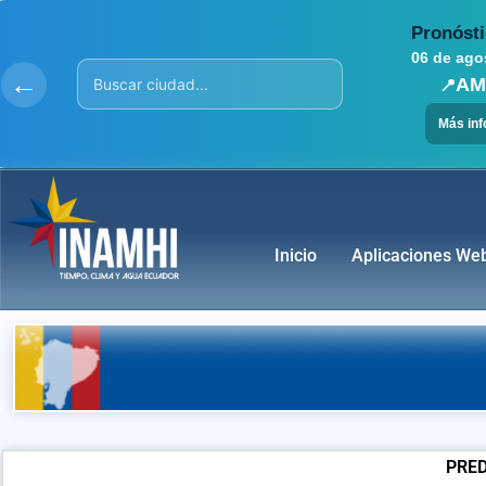
Ir
Pronósti
al
06 de ago
contenido
←
RIO
📍
Más in
Inicio
Aplicaciones We
PRED