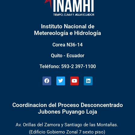
Instituto Nacional de
Metereología e Hidrología
Corea N36-14
Quito - Ecuador
Teléfono: 593-2 397-1100
F
T
Y
L
a
w
o
i
c
i
u
n
e
t
t
k
b
t
u
e
o
e
b
d
Coordinacion del Proceso Desconcentrado
o
r
e
i
k
n
Jubones Puyango Loja
Av. Orillas del Zamora y Santiago de las Montañas.
(Edificio Gobierno Zonal 7 sexto piso)