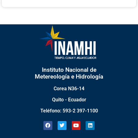
Instituto Nacional de
Metereología e Hidrología
Corea N36-14
Quito - Ecuador
Teléfono: 593-2 397-1100
F
T
Y
L
a
w
o
i
c
i
u
n
e
t
t
k