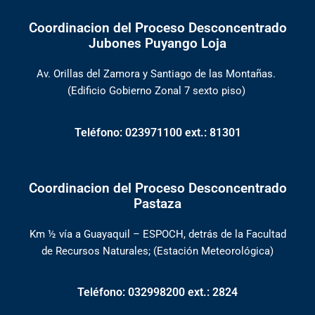
b
t
u
e
o
e
b
d
Coordinacion del Proceso Desconcentrado
o
r
e
i
k
n
Jubones Puyango Loja
Av. Orillas del Zamora y Santiago de las Montañas.
(Edificio Gobierno Zonal 7 sexto piso)
Teléfono: 023971100 ext.: 81301
Coordinacion del Proceso Desconcentrado
Pastaza
Km ½ vía a Guayaquil – ESPOCH, detrás de la Facultad
de Recursos Naturales; (Estación Meteorológica)
Teléfono: 032998200 ext.: 2824