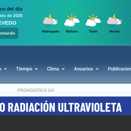
co del día
sto de 2026
EVEDO
Madrugada
Mañana
Tarde
Noche
formación
b
Tiempo
Clima
Anuarios
Publicacio
PRONÓSTICO UV