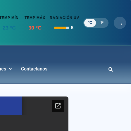
TEMP MÍN
TEMP MÁX
RADIACIÓN UV
→
°C
°F
23 °C
30 °C
8
nes
Contactanos