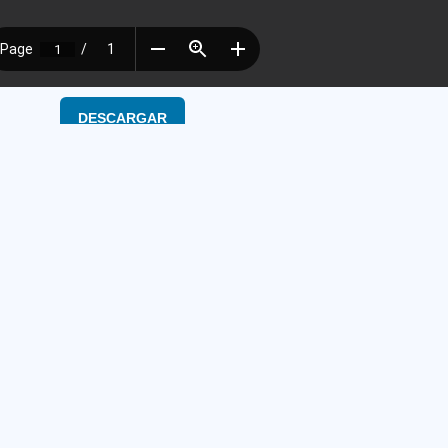
DESCARGAR
oordinacion del Proceso
Coordinacion del
esconcentrado Guayas
Desconcentrado P
ampus Gustavo Galindo Km 30.5
Km ½ vía a Guayaqui
ía Perimetral – ESPOL, Facultad de
detrás de la Facultad
ngeniería Marítima y Ciencias del
Naturales; (Estación 
ar, Bloque 5D.
Teléfono: 032998200 