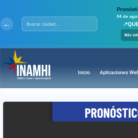
Ir
Pronósti
al
04 de ago
contenido
←
QU
📍
Más in
Inicio
Aplicaciones We